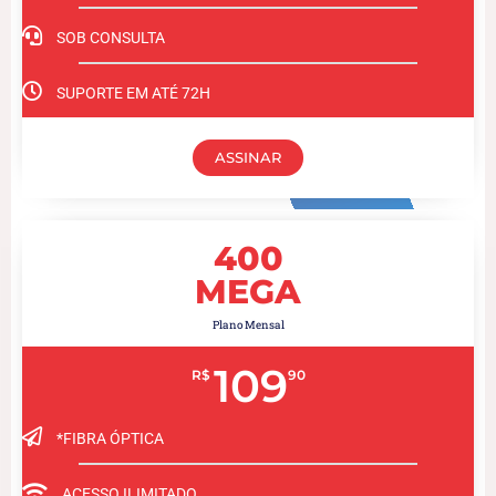
SOB CONSULTA
SUPORTE EM ATÉ 72H
ASSINAR
400
MEGA
Plano Mensal
109
R$
90
*FIBRA ÓPTICA
ACESSO ILIMITADO