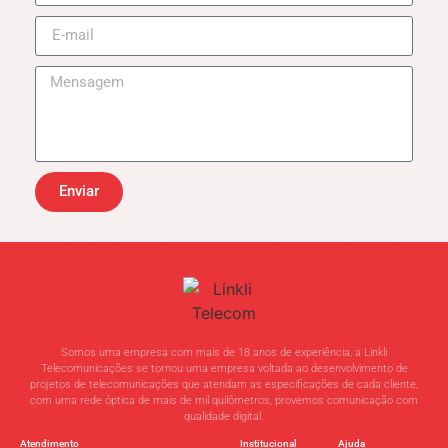
Enviar
Somos uma empresa com mais de 18 anos de experiência, a Linkli
Telecomunicações se tornou uma empresa voltada ao desenvolvimento de
projetos de telecomunicações que atendam as especificações de cada cliente,
com uma rede óptica de mais de mil quilômetros, provemos comunicação com
qualidade digital.
Atendimento
Institucional
Ajuda