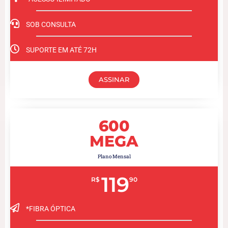
SOB CONSULTA
SUPORTE EM ATÉ 72H
ASSINAR
600
MEGA
Plano Mensal
119
R$
90
*FIBRA ÓPTICA