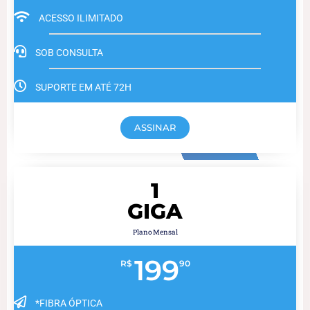
ACESSO ILIMITADO
SOB CONSULTA
SUPORTE EM ATÉ 72H
ASSINAR
1
GIGA
Plano Mensal
199
R$
90
*FIBRA ÓPTICA