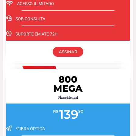
ACESSO ILIMITADO
SOB CONSULTA
SUPORTE EM ATÉ 72H
ASSINAR
800
MEGA
Plano Mensal
139
R$
90
*FIBRA ÓPTICA