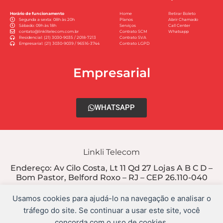
Horário de funcionamento
Home
Retirar Boleto
Segunda a sexta: 08h às 20h
Planos
Abrir Chamado
Sábado: 09h às 18h
Serviços
Call Center
contato@linklitelecom.com.br
Contrato SCM
Whatsapp
Residencial: (21) 3030-9035 / 2018-7213
Contrato SVA
Empresarial: (21) 3030-9039 / 96516-3744
Contrato LGPD
Empresarial
WHATSAPP
Linkli Telecom
Endereço:
Av Cilo Costa, Lt 11 Qd 27 Lojas A B C D
–
Bom Pastor, Belford Roxo – RJ – CEP 26.110-040
CNPJ: 06.933.700/0001-15
Usamos cookies para ajudá-lo na navegação e analisar o
tráfego do site. Se continuar a usar este site, você
concorda com o uso de cookies.